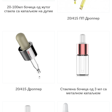
20-100мл бочица од жутог
стакла са капаљком на дугме
20/415 ПП Дроппер
20/415 Дроппер
Стаклена бочица од 3 мл са
металном капаљком