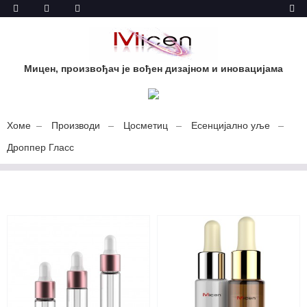
Мицен, произвођач је вођен дизајном и иновацијама
Хоме
Производи
Цосметиц
Есенцијално уље
Дроппер Гласс