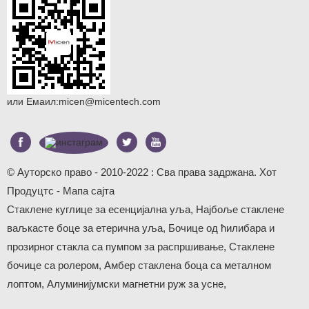
или Емаил:
micen@micentech.com
© Ауторско право - 2010-2022 : Сва права задржана.
Хот
Продуцтс
-
Мапа сајта
Стаклене куглице за есенцијална уља
,
Најбоље стаклене
ваљкасте боце за етерична уља
,
Бочице од ћилибара и
прозирног стакла са пумпом за распршивање
,
Стаклене
бочице са ролером
,
Амбер стаклена боца са металном
лоптом
,
Алуминијумски магнетни руж за усне
,