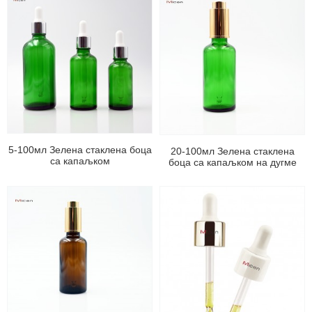
5-100мл Зелена стаклена боца
20-100мл Зелена стаклена
са капаљком
боца са капаљком на дугме