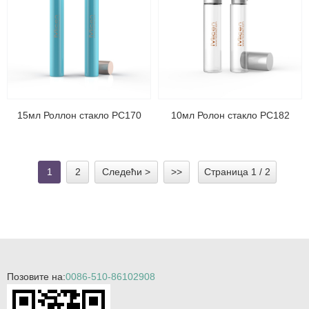
15мл Роллон стакло РС170
10мл Ролон стакло РС182
1
2
Следећи >
>>
Страница 1 / 2
Позовите на:
0086-510-86102908