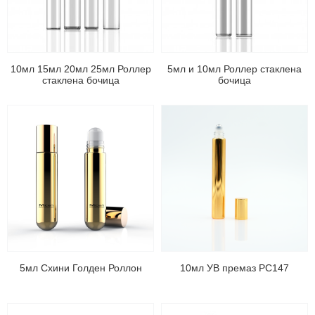
10мл 15мл 20мл 25мл Роллер
5мл и 10мл Роллер стаклена
стаклена бочица
бочица
5мл Схини Голден Роллон
10мл УВ премаз РС147