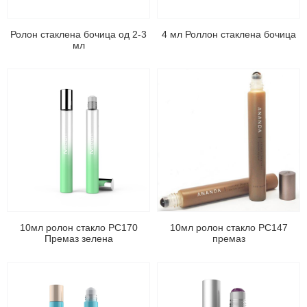
Ролон стаклена бочица од 2-3
4 мл Роллон стаклена бочица
мл
10мл ролон стакло РС170
10мл ролон стакло РС147
Премаз зелена
премаз