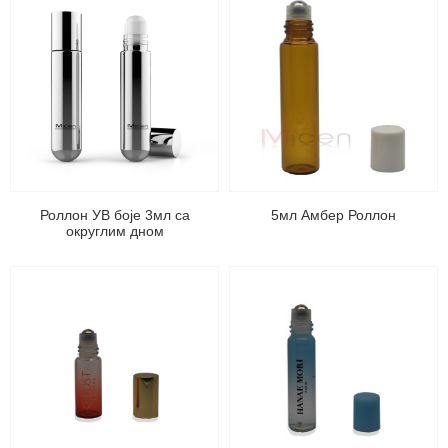
Роллон УВ боје 3мл са
5мл Амбер Роллон
округлим дном