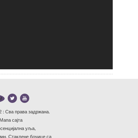
2 : Сва права задржана.
Мапа сајта
есенцијална уља
,
мин
,
Стаклене бочице са