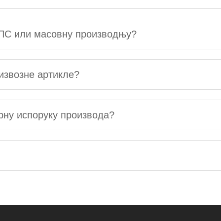
ППС или масовну производњу?
извозне артикле?
урну испоруку производа?