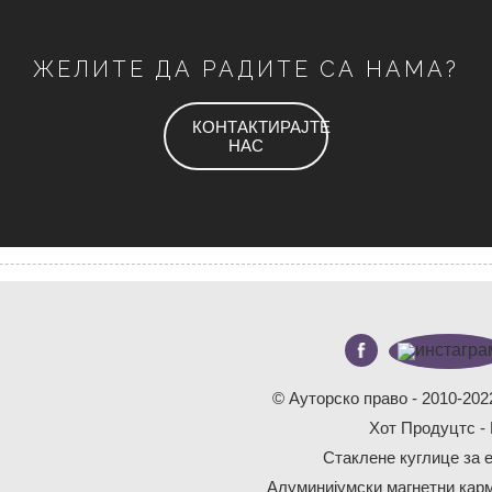
ЖЕЛИТЕ ДА РАДИТЕ СА НАМА?
КОНТАКТИРАЈТЕ
НАС
© Ауторско право - 2010-202
Хот Продуцтс
-
Стаклене куглице за 
Алуминијумски магнетни кар