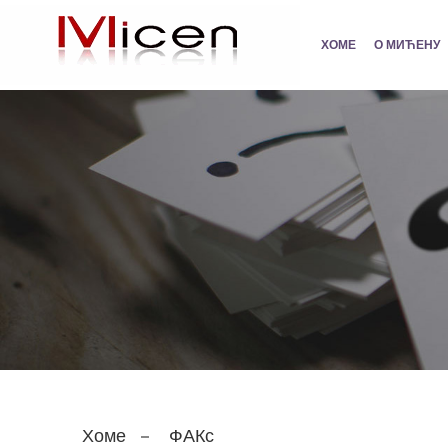
ХОМЕ
О МИЋЕНУ
Хоме
ФАКс