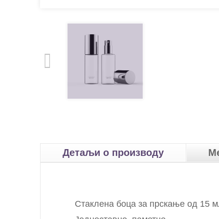
Детаљи о производу
М
Стаклена боца за прскање од 15 м