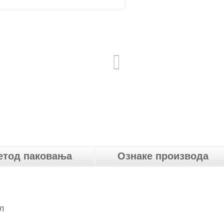
етод паковања
Ознаке производа
л