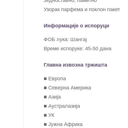
Једноставно, паметно
Узорак парфема и поклон пакет
Информације о испоруци
ФОБ лука: Шангај
Време испоруке: 45-50 дана
Главна извозна тржишта
■ Европа
■ Северна Америка
■ Азија
■ Аустралазија
■ УК
■ Јужна Африка