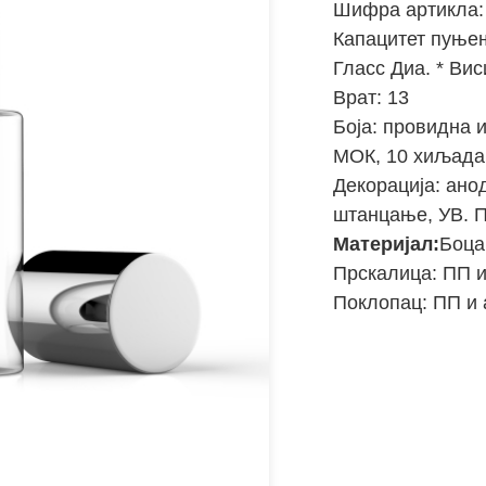
Шифра артикла:
Капацитет пуње
Гласс Диа. * Вис
Врат: 13
Боја: провидна 
МОК, 10 хиљада
Декорација: ано
штанцање, УВ. 
Материјал:
Боца
Прскалица: ПП и
Поклопац: ПП и 