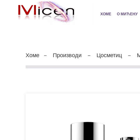
ХОМЕ
О МИЋЕНУ
Хоме
Производи
Цосметиц