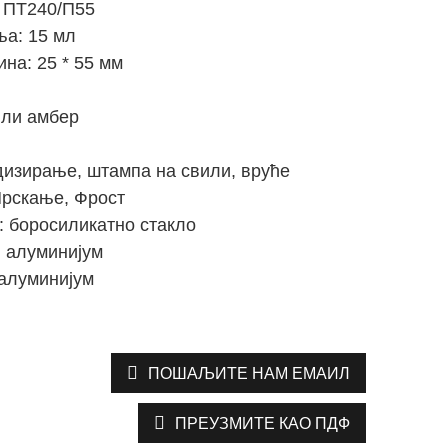
 ПТ240/П55
ња: 15 мл
ина: 25 * 55 мм
или амбер
дизирање, штампа на свили, вруће
Прскање, Фрост
: боросиликатно стакло
 алуминијум
алуминијум
ПОШАЉИТЕ НАМ ЕМАИЛ
ПРЕУЗМИТЕ КАО ПДФ