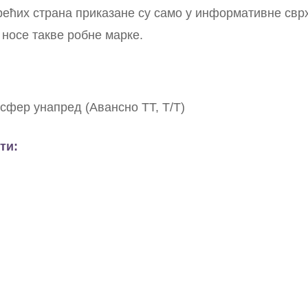
рећих страна приказане су само у информативне св
 носе такве робне марке.
сфер унапред (Авансно ТТ, Т/Т)
ти: