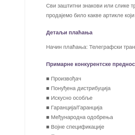
Сви заштитни знакови или слике т
продајемо било какве артикле који
Детаљи плаћања
Начин плаћања: Телеграфски тран
Примарне конкурентске преднос
■ Произвођач
■ Понуђена дистрибуција
■ Искусно особље
■ Гаранција/Гаранција
■ Међународна одобрења
■ Војне спецификације