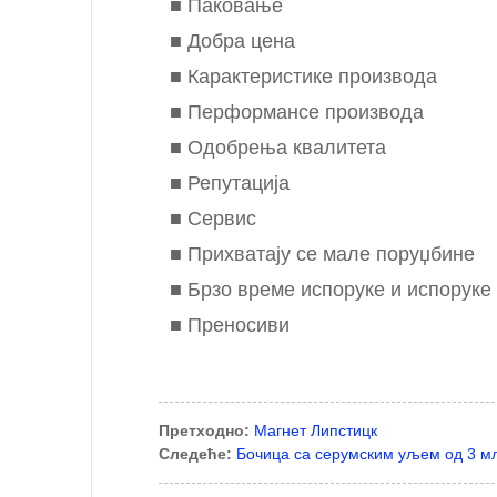
■ Паковање
■ Добра цена
■ Карактеристике производа
■ Перформансе производа
■ Одобрења квалитета
■ Репутација
■ Сервис
■ Прихватају се мале поруџбине
■ Брзо време испоруке и испоруке
■ Преносиви
Претходно:
Магнет Липстицк
Следеће:
Бочица са серумским уљем од 3 м