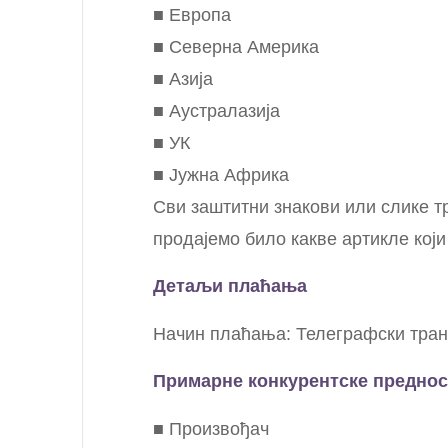
■ Европа
■ Северна Америка
■ Азија
■ Аустралазија
■ УК
■ Јужна Африка
Сви заштитни знакови или слике т
продајемо било какве артикле који
Детаљи плаћања
Начин плаћања: Телеграфски тран
Примарне конкурентске преднос
■ Произвођач