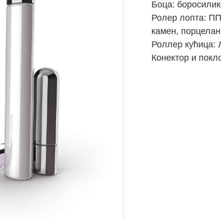
Боца: боросилик
Ролер лопта: ПП,
камен, порцелан
Роллер кућица:
Конектор и покл