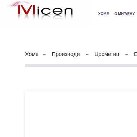
ХОМЕ
О МИЋЕНУ
Хоме
Производи
Цосметиц
Е