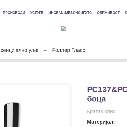
ПРОИЗВОДИ
УСЛУГЕ
ИНОВАЦИЈЕ&ИНСИГХТС
ОДРЖИВОСТ
К
сенцијално уље
Роллер Гласс
РС137&РС
боца
Кратак опис:
Материјал: