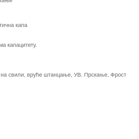
овање
тична капа
ма капацитету.
 на свили, вруће штанцање, УВ. Прскање, Фрост