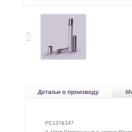
Детаљи о производу
М
РС137&147