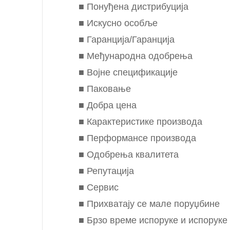
■ Понуђена дистрибуција
■ Искусно особље
■ Гаранција/Гаранција
■ Међународна одобрења
■ Војне спецификације
■ Паковање
■ Добра цена
■ Карактеристике производа
■ Перформансе производа
■ Одобрења квалитета
■ Репутација
■ Сервис
■ Прихватају се мале поруџбине
■ Брзо време испоруке и испоруке