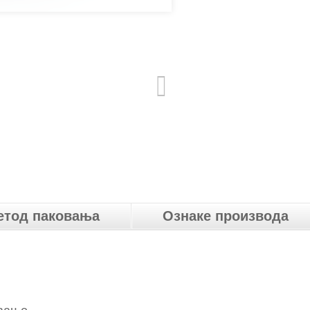
етод паковања
Ознаке производа