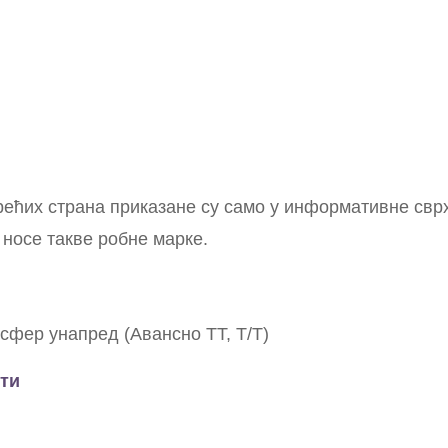
рећих страна приказане су само у информативне св
 носе такве робне марке.
сфер унапред (Авансно ТТ, Т/Т)
ти