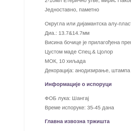
2-10мл Етерично уље, мирис Пак
Једноставно, паметно
Округла или дијамантска алу-плас
Диа.: 13.7&14.7мм
Висина бочице је прилагођена пре
Цустом маде Спец.& Цолор
МОК, 10 хиљада
Декорација: анодизирање, штампа
Информације о испоруци
ФОБ лука: Шангај
Време испоруке: 35-45 дана
Главна извозна тржишта